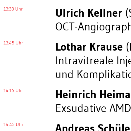
13:30 Uhr
Ulrich Kellner
(
OCT-Angiograph
13:45 Uhr
Lothar Krause
(
Intravitreale I
und Komplikat
14:15 Uhr
Heinrich Heim
Exsudative AMD
14:45 Uhr
Andreas Schüle