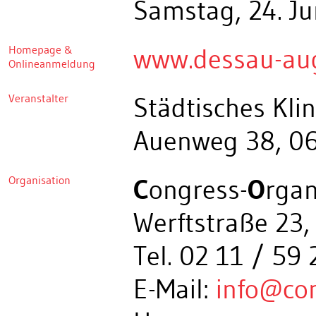
Samstag, 24. Ju
Homepage &
www.dessau-au
Onlineanmeldung
Veranstalter
Städtisches Kl
Auenweg 38, 0
Organisation
C
ongress-
O
rgan
Werftstraße 23,
Tel. 02 11 / 59 
E-Mail:
info@co