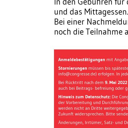
In den Gebühren für 
und das Mittagessen
Bei einer Nachmeldu
noch die Teilnahme a
Anmeldebestätigungen
mit Angabe
Stornierungen
müssen bis spätest
info@congresse.de) erfolgen. In jed
Bei Rücktritt nach dem
9. Mai 2022
auch bei Beitrags- befreiung oder 
Hinweis zum Datenschutz:
Die Cong
der Vorbereitung und Durchführung
werden nicht an Dritte weitergegeb
Zukunft widersprechen. Bitte sende
Änderungen, Irrtümer, Satz- und Dr